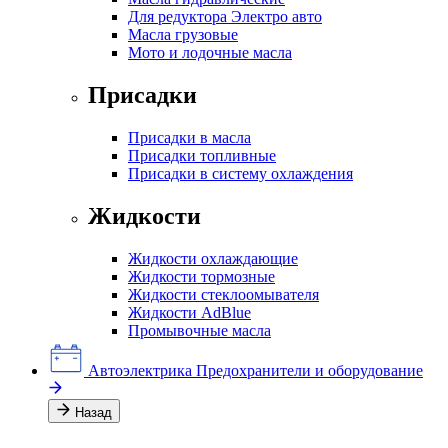
Для редуктора Электро авто
Масла грузовые
Мото и лодочные масла
Присадки
Присадки в масла
Присадки топливные
Присадки в систему охлаждения
Жидкости
Жидкости охлаждающие
Жидкости тормозные
Жидкости стеклоомывателя
Жидкости AdBlue
Промывочные масла
Автоэлектрика
Предохранители и оборудование
Назад