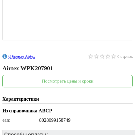
О бренде Airtex
0 оценок
Airtex
WPK207901
Посмотреть цены и сроки
Характеристики
Из справочника ABCP
ean:
8028099158749
Способы оплаты: