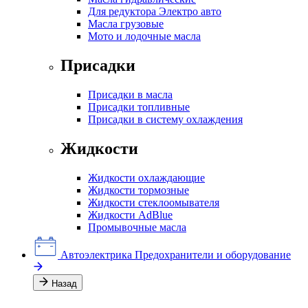
Для редуктора Электро авто
Масла грузовые
Мото и лодочные масла
Присадки
Присадки в масла
Присадки топливные
Присадки в систему охлаждения
Жидкости
Жидкости охлаждающие
Жидкости тормозные
Жидкости стеклоомывателя
Жидкости AdBlue
Промывочные масла
Автоэлектрика
Предохранители и оборудование
Назад