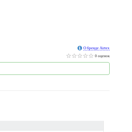
О бренде Airtex
0 оценок