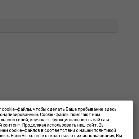
т cookie-файлы, чтобы сделать Ваше пребывание здесь
сонализированным. Cookie-файлы помогают нам
Фирменный магазин
ользователей, улучшать функциональность сайта и
Минск, ул.Лещинского 14А
 контент. Продолжая использовать наш сайт, Вы
на карте
пн-пт 9:00-19:00; сб-вс 9:00-18:00
ием cookie-файлов в соответствии с нашей политикой
ных. Если Вы хотите отказаться от их использования, Вы