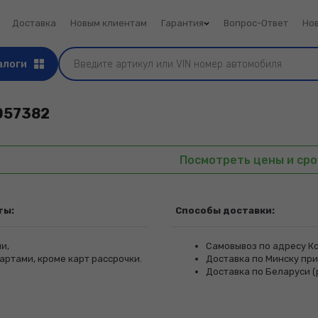
Доставка
Новым клиентам
Гарантия
Вопрос-Ответ
Но
алоги
057382
Посмотреть цены и сро
ты:
Способы доставки:
и,
Самовывоз по адресу Ко
артами, кроме карт рассрочки.
Доставка по Минску при 
Доставка по Беларуси (