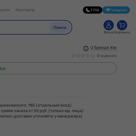
вости
Контакты
7755
Telegram
0
Поиск
Вход
Корзина
О бренде Ate
0 оценок
ки
рженевского, 18Б (отдельный вход).
сумме заказа от 50 руб. (только юр. лица)
регион доставки уточняйте у менеджера)