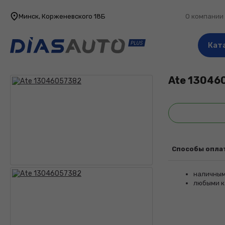
Минск, Корженевского 18Б
О компании
Кат
Ate
13046
Способы опла
наличным
любыми к