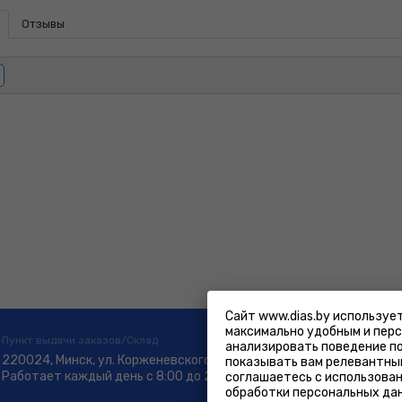
Отзывы
Сайт www.dias.by используе
максимально удобным и пер
Пункт выдачи заказов/Склад
анализировать поведение п
220024, Минск, ул. Корженевского 18Б
показывать вам релевантный
на карте
Работает каждый день с 8:00 до 20:00
соглашаетесь с использован
обработки персональных дан