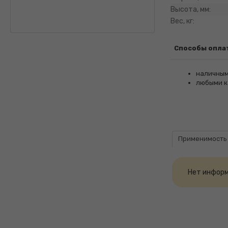
Высота, мм:
Вес, кг:
Способы опла
наличным
любыми к
Применимость
Нет информ