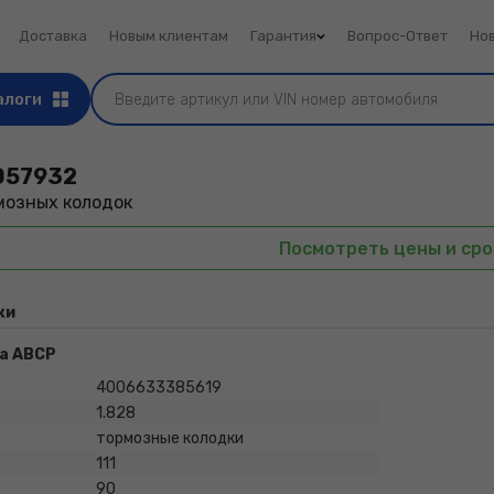
Доставка
Новым клиентам
Гарантия
Вопрос-Ответ
Но
алоги
057932
мозных колодок
Посмотреть цены и сро
ки
а ABCP
4006633385619
1.828
тормозные колодки
111
90