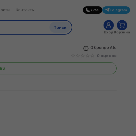
вости
Контакты
7755
Telegram
0
Поиск
Вход
Корзина
О бренде Ate
0 оценок
ки