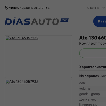
Минск, Корженевского 18Б
О компании
Кат
Ate
13046
Комплект тор
Характеристи
Из справочник
ean:
volume:
goods_group:
Длина, мм:
Ширина, мм: