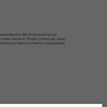
рженевского, 18Б (отдельный вход).
сумме заказа от 50 руб. (только юр. лица)
регион доставки уточняйте у менеджера)