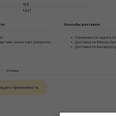
183
1.621
ты:
Способы доставки:
и,
Самовывоз по адресу Ко
артами, кроме карт рассрочки.
Доставка по Минску при 
Доставка по Беларуси (
Отзывы
ации о применимости.